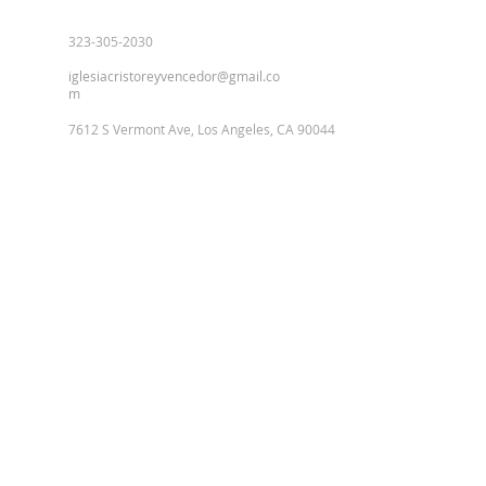
323-305-2030
iglesiacristoreyvencedor@gmail.co
m
7612 S Vermont Ave, Los Angeles, CA 90044
SUBSCRÍBETE A
CORREOS
ELECTRÓNICOS
Introduce tu correo electrónico
aquí*
Subscribir